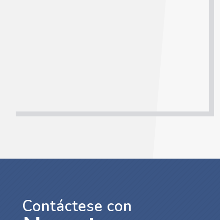
Servicio fundamentado en el suministro y selección de
personal, aplicando la metodología de pruebas
psicotécnicas que dan fe y certeza del perfil idóneo para
el cargo que requiere el usuario.
Contáctese con