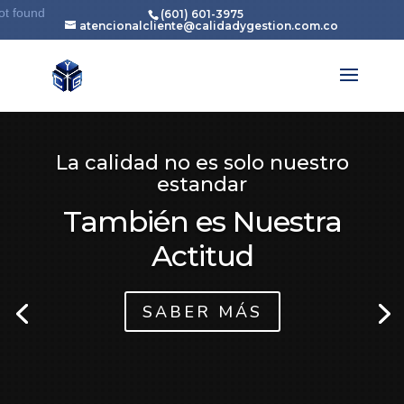
Reproductor
Reproductor
ot found
rror: Format(s) not supported or source(s) not found
(601) 601-3975
atencionalcliente@calidadygestion.com.co
de
de
r archivo: https://grupoempresarialcyg.com.co/wp-
vídeo
vídeo
uploads/2022/11/Video-Slider-2-1.mp4
La calidad no es solo nuestro
estandar
También es Nuestra
Actitud
SABER MÁS